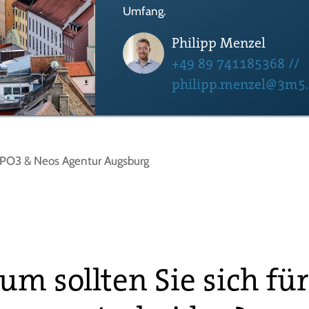
Umfang.
Philipp Menzel
+49 89 741185368
//
philipp.menzel@3m5
PO3 & Neos Agentur Augsburg
m sollten Sie sich fü