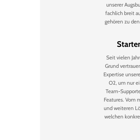
unserer Augsbu
fachlich breit 
gehören zu den
Starte
Seit vielen Ja
Grund vertrauen
Expertise unser
O2, um nur ei
Team-Supporter
Features. Vom m
und weiteren Lö
welchen konkret