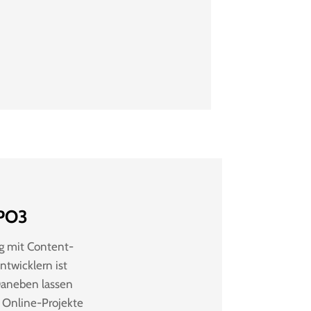
YPO3
ng mit Content-
twicklern ist
 Daneben lassen
e Online-Projekte