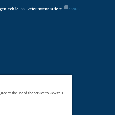
5
ngen
Tech & Tools
Referenzen
Karriere
Kontakt
ree to the use of the service to view this