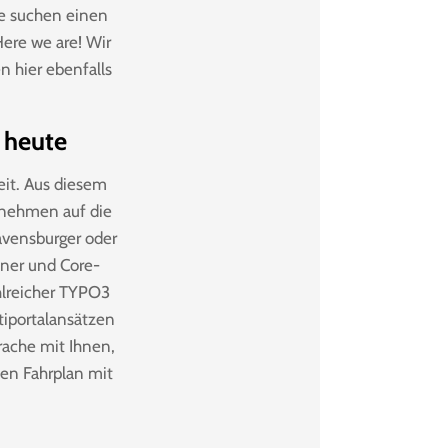
ie suchen einen
Here we are! Wir
 hier ebenfalls
h heute
eit. Aus diesem
ernehmen auf die
avensburger oder
tner und Core-
hlreicher TYPO3
tiportalansätzen
rache mit Ihnen,
den Fahrplan mit