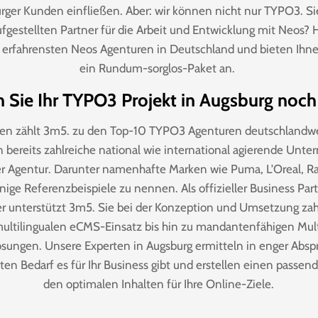
rger Kunden einfließen. Aber: wir können nicht nur TYPO3. S
aufgestellten Partner für die Arbeit und Entwicklung mit Neos? 
 erfahrensten Neos Agenturen in Deutschland und bieten Ihnen
ein Rundum-sorglos-Paket an.
n Sie Ihr TYPO3 Projekt in Augsburg noc
hren zählt 3m5. zu den Top-10 TYPO3 Agenturen deutschlandw
 bereits zahlreiche national wie international agierende Unt
er Agentur. Darunter namenhafte Marken wie Puma, L’Oreal, R
nige Referenzbeispiele zu nennen. Als offizieller Business Par
 unterstützt 3m5. Sie bei der Konzeption und Umsetzung za
ultilingualen eCMS-Einsatz bis hin zu mandantenfähigen Mul
sungen. Unsere Experten in Augsburg ermitteln in enger Absp
en Bedarf es für Ihr Business gibt und erstellen einen passen
den optimalen Inhalten für Ihre Online-Ziele.