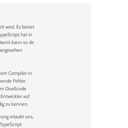
lt wird. Es bietet
ypeScript hat in
Damit kann es de
g angesehen
 vom Compiler in
hende Fehler
 im Quellcode
 Entwickler auf
dig zu kennen.
rung erlaubt uns,
 TypeScript