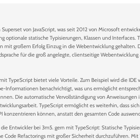
n Superset von JavaScript, was seit 2012 von Microsoft entwicke
ng optionale statische Typisierungen, Klassen und Interfaces. T
en mit großem Erfolg Einzug in die Webentwicklung gehalten. 
rdsprache für die groß angelegte, clientseitige Webentwicklun
it TypeScript bietet viele Vorteile. Zum Beispiel wird die IDE
pe-Informationen benachrichtigt, was uns ermöglicht entsprec
kennen. Die automatische Vervollständigung von Anweisungen
ntwicklungsarbeit. TypeScript ermöglicht es weiterhin, dass sich
API konzentrieren können, anstatt den gesamten Code auswen
die Entwickler bei 3m5. gern mit TypeScript: Statische Typisie
e Code Refactorings mit großer Sicherheit durchzuführen. Mit