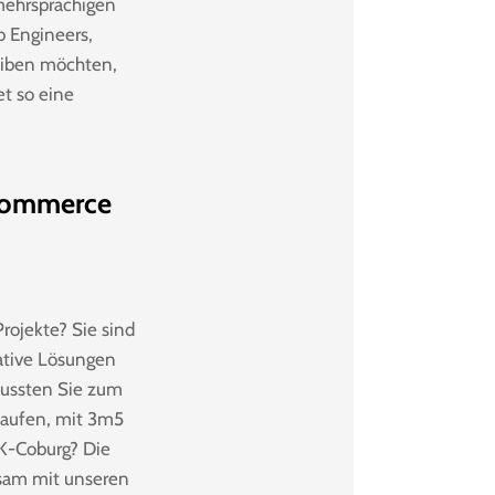
mehrsprachigen
b Engineers,
reiben möchten,
et so eine
-Commerce
rojekte? Sie sind
vative Lösungen
Wussten Sie zum
 kaufen, mit 3m5
UK-Coburg? Die
nsam mit unseren