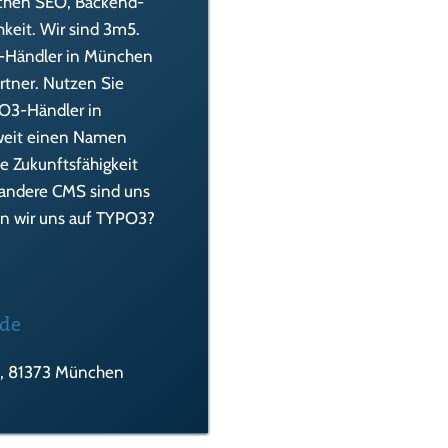
ichen SEO, Backend-
hkeit. Wir sind 3m5.
s-Händler in München
tner. Nutzen Sie
PO3-Händler in
weit einen Namen
e Zukunftsfähigkeit
 andere CMS sind uns
ren wir uns auf TYPO3?
.de
2, 81373 München