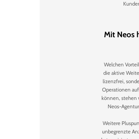
Kunden
Mit Neos 
Welchen Vortei
die aktive Weit
lizenzfrei, sond
Operationen auf
können, stehen w
Neos-Agentur
Weitere Pluspu
unbegrenzte Anz