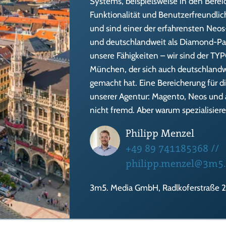
Systems, beispielsweise in den Bere
Funktionalität und Benutzerfreundlic
und sind einer der erfahrensten Neo
und deutschlandweit als Diamond-Par
unsere Fähigkeiten – wir sind der TY
München, der sich auch deutschland
gemacht hat. Eine Bereicherung für di
unserer Agentur: Magento, Neos und
nicht fremd. Aber warum spezialisie
Philipp Menzel
+49 89 741185368
//
philipp.menzel@3m5
3m5. Media GmbH, Radlkoferstraße 