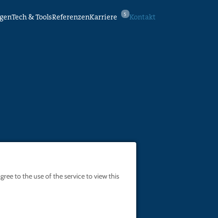
5
ngen
Tech & Tools
Referenzen
Karriere
Kontakt
ree to the use of the service to view this