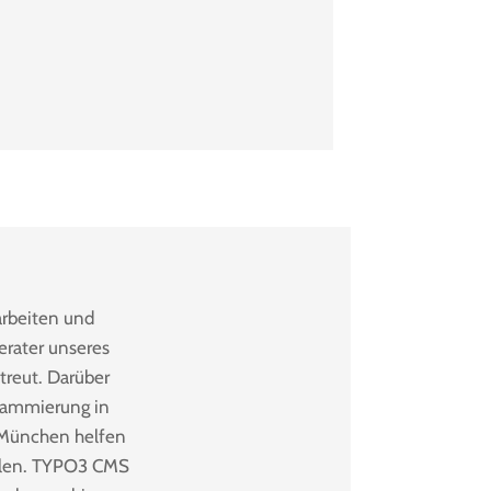
arbeiten und
erater unseres
treut. Darüber
grammierung in
 München helfen
ellen. TYPO3 CMS