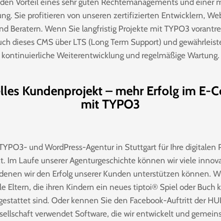
den Vorteil eines sehr guten Rechtemanagements und einer 
ng. Sie profitieren von unseren zertifizierten Entwicklern, We
d Beratern. Wenn Sie langfristig Projekte mit TYPO3 vorant
uch dieses CMS über LTS (Long Term Support) und gewährleist
kontinuierliche Weiterentwicklung und regelmäßige Wartung.
elles Kundenprojekt – mehr Erfolg im E
mit TYPO3
TYPO3- und WordPress-Agentur in Stuttgart für Ihre digitalen P
t. Im Laufe unserer Agenturgeschichte können wir viele inno
 denen wir den Erfolg unserer Kunden unterstützen können. 
alle Eltern, die ihren Kindern ein neues tiptoi® Spiel oder Buch
estattet sind. Oder kennen Sie den Facebook-Auftritt der H
sellschaft verwendet Software, die wir entwickelt und gemei