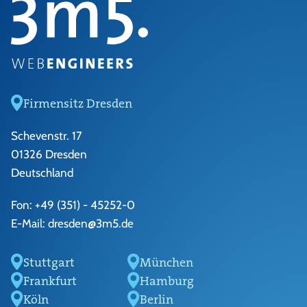
Firmensitz Dresden
Schevenstr. 17
01326 Dresden
Deutschland
Fon:
+49 (351) - 45252-0
E-Mail:
dresden@3m5.de
Stuttgart
München
Frankfurt
Hamburg
Köln
Berlin