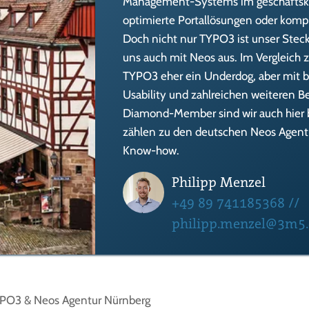
Management-Systems im geschäftskr
optimierte Portallösungen oder kompl
Doch nicht nur TYPO3 ist unser Stec
uns auch mit Neos aus. Im Vergleic
TYPO3 eher ein Underdog, aber mit 
Usability und zahlreichen weiteren Be
Diamond-Member sind wir auch hier br
zählen zu den deutschen Neos Agent
Know-how.
Philipp Menzel
+49 89 741185368
//
philipp.menzel@3m5
PO3 & Neos Agentur Nürnberg