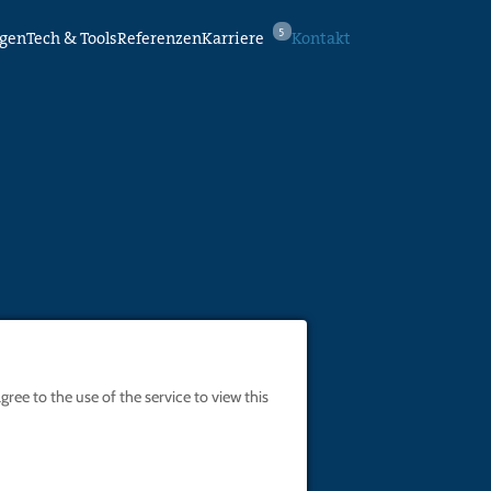
5
ngen
Tech & Tools
Referenzen
Karriere
Kontakt
ree to the use of the service to view this