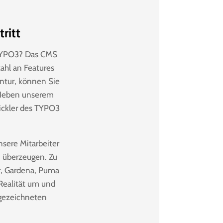
ritt
 TYPO3? Das CMS
zahl an Features
entur, können Sie
 Neben unserem
wickler des TYPO3
sere Mitarbeiter
n überzeugen. Zu
, Gardena, Puma
 Realität um und
sgezeichneten