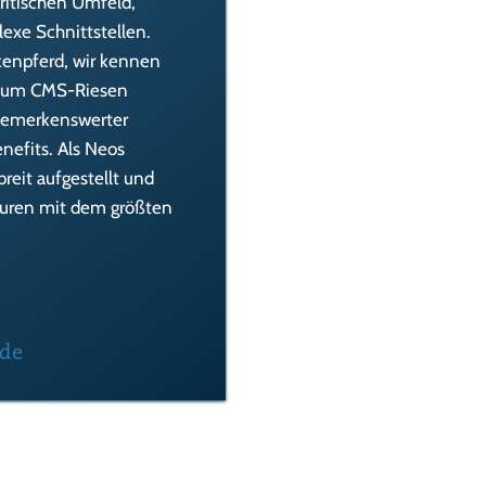
itischen Umfeld,
exe Schnittstellen.
kenpferd, wir kennen
h zum CMS-Riesen
bemerkenswerter
nefits. Als Neos
eit aufgestellt und
uren mit dem größten
.de