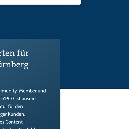
rten für
ürnberg
 Community-Member und
 TYPO3 ist unsere
tur für den
rger Kunden,
des Content-