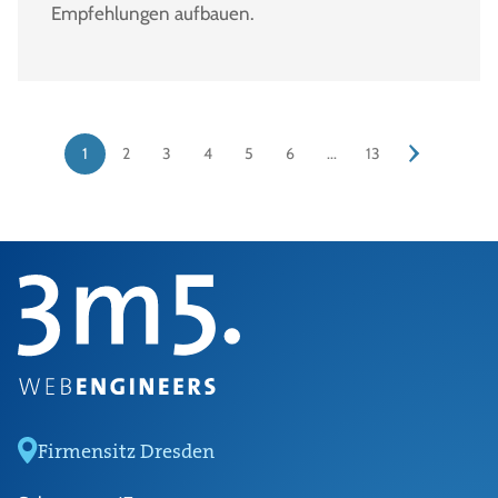
Empfehlungen aufbauen.
1
2
3
4
5
6
13
Firmensitz Dresden