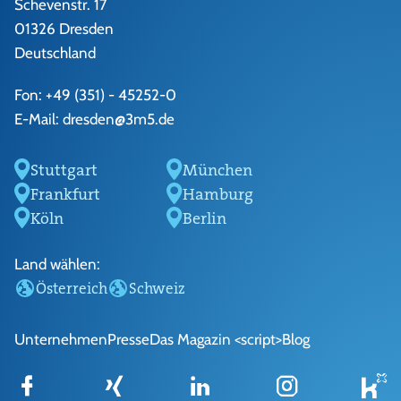
Schevenstr. 17
01326 Dresden
Deutschland
Fon:
+49 (351) - 45252-0
E-Mail:
dresden@3m5.de
Stuttgart
München
Frankfurt
Hamburg
Köln
Berlin
Land wählen:
Österreich
Schweiz
Unternehmen
Presse
Das Magazin <script>
Blog