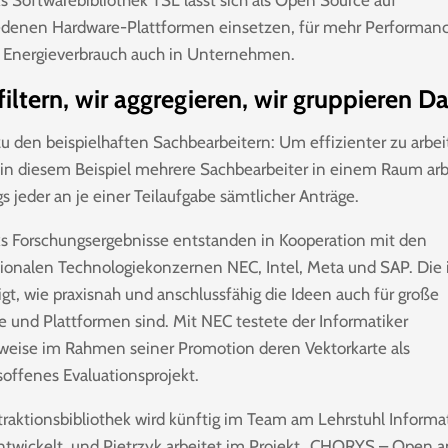
ks Softwarebibliothek TSL lässt sich als Open Source auf
edenen Hardware-Plattformen einsetzen, für mehr Performan
 Energieverbrauch auch in Unternehmen.
filtern, wir aggregieren, wir gruppieren D
zu den beispielhaften Sachbearbeitern: Um effizienter zu arbei
in diesem Beispiel mehrere Sachbearbeiter in einem Raum arb
gs jeder an je einer Teilaufgabe sämtlicher Anträge.
ks Forschungsergebnisse entstanden in Kooperation mit den
tionalen Technologiekonzernen NEC, Intel, Meta und SAP. Die i
igt, wie praxisnah und anschlussfähig die Ideen auch für große
 und Plattformen sind. Mit NEC testete der Informatiker
lweise im Rahmen seiner Promotion deren Vektorkarte als
soffenes Evaluationsprojekt.
traktionsbibliothek wird künftig im Team am Lehrstuhl Informa
ntwickelt, und Pietrzyk arbeitet im Projekt „CHORYS – Open 