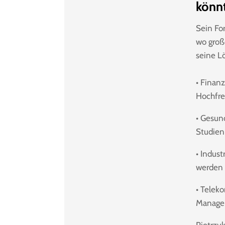
könn
Sein For
wo groß
seine Lö
• Finan
Hochfr
• Gesun
Studien
• Indus
werden 
• Telek
Manage