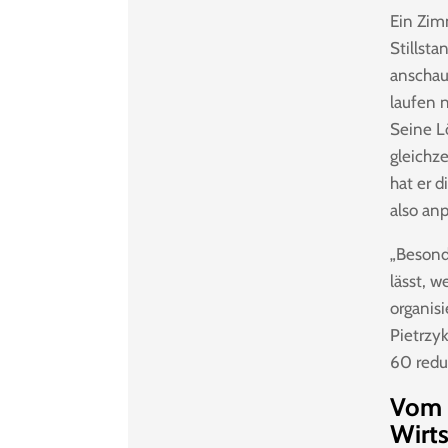
Ein Zimm
Stillsta
anschau
laufen 
Seine L
gleichze
hat er 
also anp
„Besond
lässt, 
organis
Pietrzy
60 redu
Vom R
Wirts