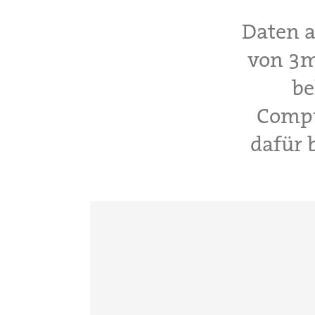
Daten a
von 3m
be
Compu
dafür 