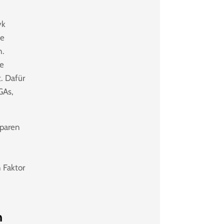
yk
se
n.
ie
t. Dafür
GAs,
sparen
 Faktor
n