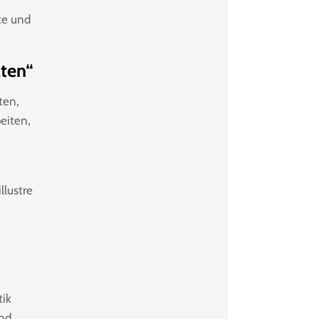
ce und
aten“
ten,
eiten,
llustre
tik
and