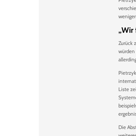
Pietrzy
verschi
weniger
„Wir 
Zurück 
würden 
allerdin
Pietrzy
interna
Liste ze
Systeme
beispie
ergebni
Die Abs
weitere