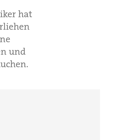
iker hat
rliehen
rne
en und
auchen.