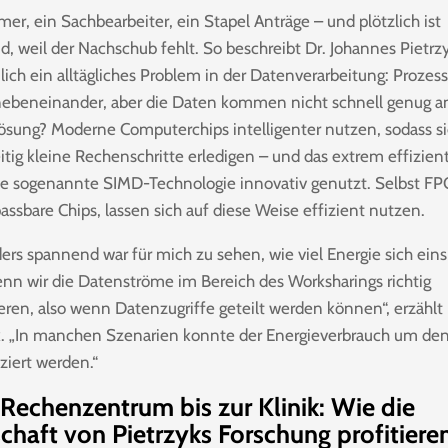
er, ein Sachbearbeiter, ein Stapel Anträge – und plötzlich ist
nd, weil der Nachschub fehlt. So beschreibt Dr. Johannes Pietrz
lich ein alltägliches Problem in der Datenverarbeitung: Prozes
nebeneinander, aber die Daten kommen nicht schnell genug a
ösung? Moderne Computerchips intelligenter nutzen, sodass s
itig kleine Rechenschritte erledigen – und das extrem effizien
die sogenannte SIMD-Technologie innovativ genutzt. Selbst FP
assbare Chips, lassen sich auf diese Weise effizient nutzen.
ers spannend war für mich zu sehen, wie viel Energie sich ein
wenn wir die Datenströme im Bereich des Worksharings richtig
ieren, also wenn Datenzugriffe geteilt werden können“, erzählt
k. „In manchen Szenarien konnte der Energieverbrauch um den
ziert werden.“
echenzentrum bis zur Klinik: Wie die
chaft von Pietrzyks Forschung profitiere