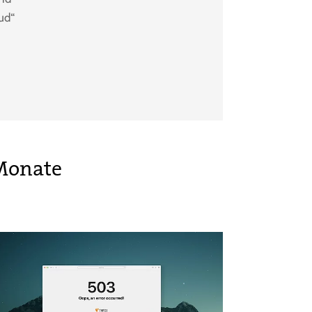
ud“
 Monate