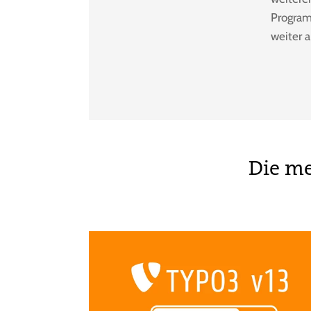
Program
weiter 
Die me