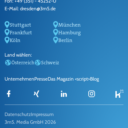
Fon:
+49 (351) - 45252-0
E-Mail:
dresden@3m5.de
Stuttgart
München
Frankfurt
Hamburg
Köln
Berlin
Land wählen:
Österreich
Schweiz
Unternehmen
Presse
Das Magazin <script>
Blog
Datenschutz
Impressum
3m5. Media GmbH 2026