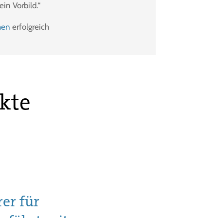
in Vorbild.“
hen
erfolgreich
kte
er für