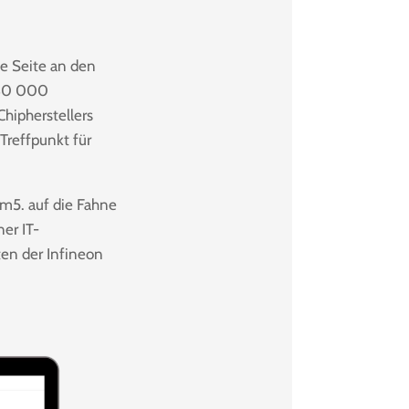
ie Seite an den
r 30 000
Chipherstellers
 Treffpunkt für
3m5. auf die Fahne
ner IT-
en der Infineon