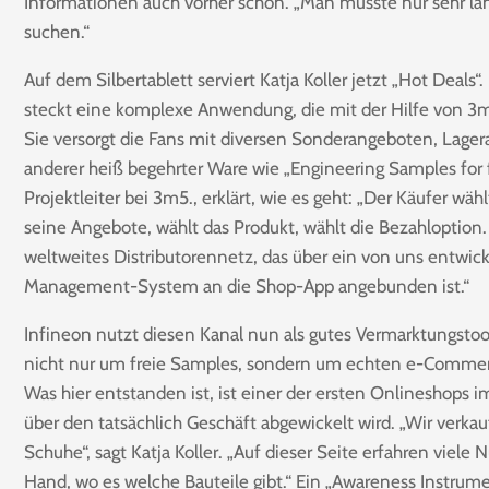
Informationen auch vorher schon. „Man musste nur sehr l
suchen.“
Auf dem Silbertablett serviert Katja Koller jetzt „Hot Deals“
steckt eine komplexe Anwendung, die mit der Hilfe von 3m
Sie versorgt die Fans mit diversen Sonderangeboten, Lage
anderer heiß begehrter Ware wie „Engineering Samples for f
Projektleiter bei 3m5., erklärt, wie es geht: „Der Käufer wäh
seine Angebote, wählt das Produkt, wählt die Bezahloption.
weltweites Distributorennetz, das über ein von uns entwic
Management-System an die Shop-App angebunden ist.“
Infineon nutzt diesen Kanal nun als gutes Vermarktungstool
nicht nur um freie Samples, sondern um echten e-Commer
Was hier entstanden ist, ist einer der ersten Onlineshops 
über den tatsächlich Geschäft abgewickelt wird. „Wir verkau
Schuhe“, sagt Katja Koller. „Auf dieser Seite erfahren viele N
Hand, wo es welche Bauteile gibt.“ Ein „Awareness Instrum