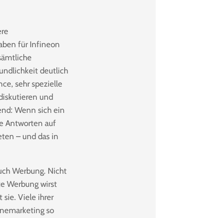
ere
haben für Infineon
sämtliche
undlichkeit deutlich
nce, sehr spezielle
iskutieren und
end: Wenn sich ein
te Antworten auf
eten – und das in
auch Werbung. Nicht
te Werbung wirst
sie. Viele ihrer
inemarketing so