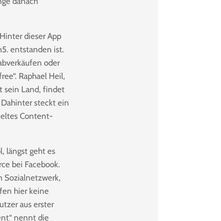
ange danach
. Hinter dieser App
5. entstanden ist.
rabverkäufen oder
ree“. Raphael Heil,
lt sein Land, findet
 Dahinter steckt ein
keltes Content-
, längst geht es
ce bei Facebook.
im Sozialnetzwerk,
fen hier keine
utzer aus erster
ent“ nennt die