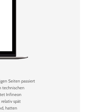
igen Seiten passiert
n technischen
tet Infineon
relativ spät
nd, hatten