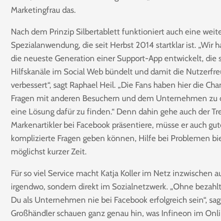
Marketingfrau das.
Nach dem Prinzip Silbertablett funktioniert auch eine weit
Spezialanwendung, die seit Herbst 2014 startklar ist. „Wir 
die neueste Generation einer Support-App entwickelt, die 
Hilfskanäle im Social Web bündelt und damit die Nutzerfre
verbessert“, sagt Raphael Heil. „Die Fans haben hier die Cha
Fragen mit anderen Besuchern und dem Unternehmen zu d
eine Lösung dafür zu finden.“ Denn dahin gehe auch der Tr
Markenartikler bei Facebook präsentiere, müsse er auch gu
komplizierte Fragen geben können, Hilfe bei Problemen bi
möglichst kurzer Zeit.
Für so viel Service macht Katja Koller im Netz inzwischen 
irgendwo, sondern direkt im Sozialnetzwerk. „Ohne bezahl
Du als Unternehmen nie bei Facebook erfolgreich sein“, sagt 
Großhändler schauen ganz genau hin, was Infineon im Onl