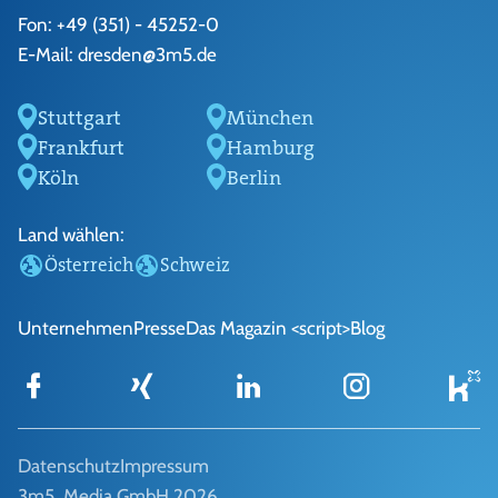
Fon:
+49 (351) - 45252-0
E-Mail:
dresden@3m5.de
Stuttgart
München
Frankfurt
Hamburg
Köln
Berlin
Land wählen:
Österreich
Schweiz
Unternehmen
Presse
Das Magazin <script>
Blog
Datenschutz
Impressum
3m5. Media GmbH 2026