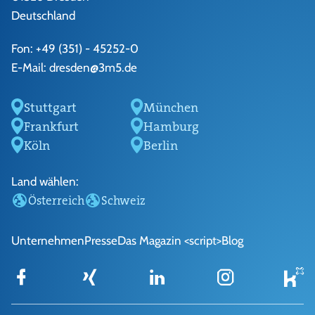
Deutschland
Fon:
+49 (351) - 45252-0
E-Mail:
dresden@3m5.de
Stuttgart
München
Frankfurt
Hamburg
Köln
Berlin
Land wählen:
Österreich
Schweiz
Unternehmen
Presse
Das Magazin <script>
Blog