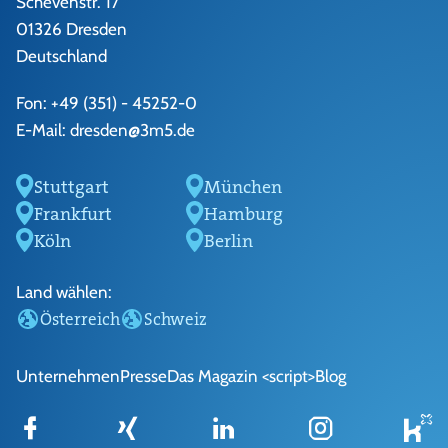
Schevenstr. 17
01326 Dresden
Deutschland
Fon:
+49 (351) - 45252-0
E-Mail:
dresden@3m5.de
Stuttgart
München
Frankfurt
Hamburg
Köln
Berlin
Land wählen:
Österreich
Schweiz
Unternehmen
Presse
Das Magazin <script>
Blog