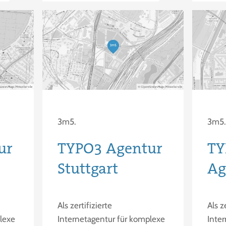
3m5.
3m5
ur
TYPO3 Agentur
TY
Stuttgart
Ag
Als zertifizierte
Als z
lexe
Internetagentur für komplexe
Inte