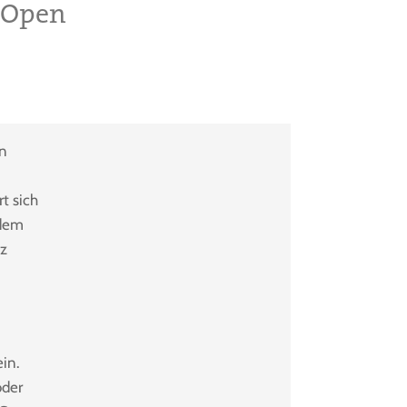
s Open
en
t sich
 dem
nz
ein.
oder