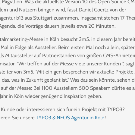
 Migration. Was die aktuellste Version 10 des Open Source C
lern und Nutzern bringen wird, fasst Daniel Goertz von der
agentur b13 aus Stuttgart zusammen. Insgesamt stehen 17 T
 Agenda, die Vorträge dauern jeweils etwa 20 Minuten.
italmarketing-Messe in Köln besucht 3m5. in diesem Jahr bere
Mal in Folge als Aussteller. Beim ersten Mal noch allein, späte
ls Mitaussteller auf Partnerständen von großen CMS-Anbieter
nisator. "Wir treffen auf der Messe viele unserer Kunden ", sagt
sleiter von 3m5. "Mit einigen besprechen wir aktuelle Projekte,
das, was in Zukunft geplant ist." Was das sein könnte, sehen d
auf der Messe: Bei 1100 Ausstellern 500 Speakern dürfte es a
Jahr in Köln wieder genügend Inspiration geben.
d Kunde oder interessieren sich für ein Projekt mit TYPO3?
ieren Sie unsere
TYPO3 & NEOS Agentur in Köln
!