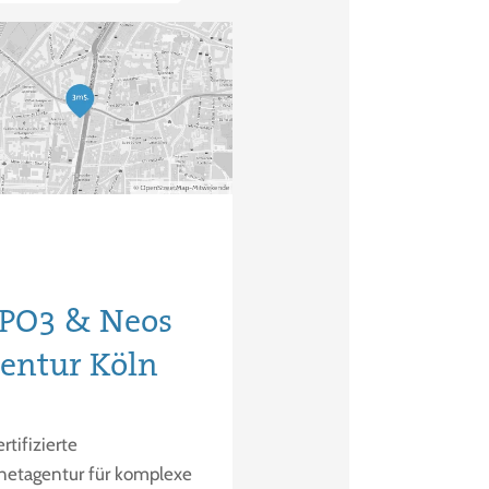
.
PO3 & Neos
entur Köln
ertifizierte
rnetagentur für komplexe