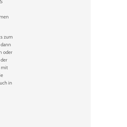
MS
hemen
its zum
r dann
n oder
 der
 mit
ie
uch in