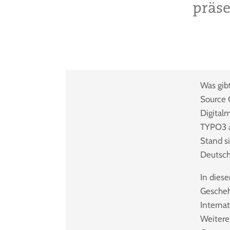
präse
Was gib
Source 
Digitalm
TYPO3 a
Stand s
Deutsch
In dies
Gescheh
Interna
Weitere