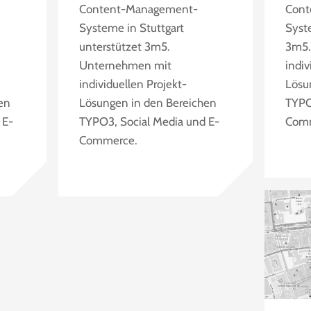
Content-Management-
Cont
Systeme in Stuttgart
Syst
unterstützet 3m5.
3m5.
Unternehmen mit
indiv
individuellen Projekt-
Lösu
en
Lösungen in den Bereichen
TYPO
 E-
TYPO3, Social Media und E-
Com
Commerce.