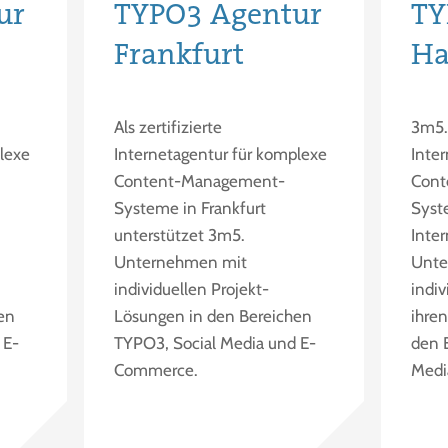
ur
TYPO3 Agentur
TY
Frankfurt
H
Als zertifizierte
3m5. 
lexe
Internetagentur für komplexe
Inte
Content-Management-
Cont
Systeme in Frankfurt
Syst
unterstützet 3m5.
Inte
Unternehmen mit
Unte
individuellen Projekt-
indi
en
Lösungen in den Bereichen
ihren
 E-
TYPO3, Social Media und E-
den 
Commerce.
Medi