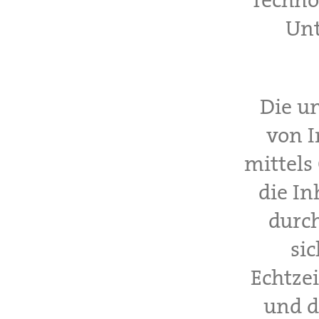
Techno
Unt
Die u
von I
mittels
die In
durch
si
Echtzei
und d