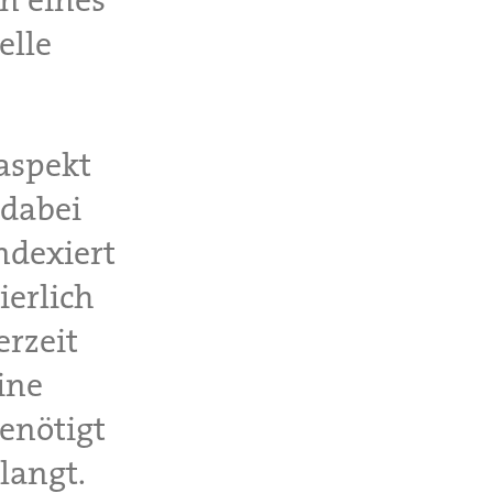
n eines
elle
aspekt
 dabei
ndexiert
ierlich
erzeit
ine
benötigt
langt.