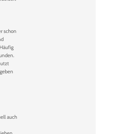
er schon
nd
Häufig
bunden.
utzt
egeben
ell auch
iehen,