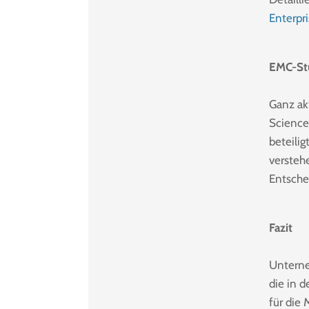
Enterpr
EMC-St
Ganz ak
Science 
beteili
versteh
Entsche
Fazit
Unterne
die in 
für die 