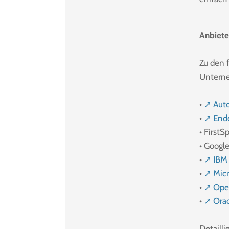
Anbiete
Zu den 
Untern
•
↗ Aut
•
↗ End
• FirstSp
• Googl
•
↗ IBM
•
↗ Micr
•
↗ Ope
•
↗ Ora
Detailli