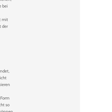
e bei
t mit
t der
ndet,
icht
xieren
n Form
cht so
 können.