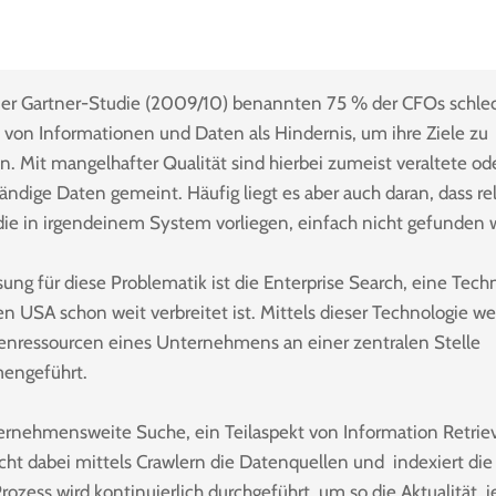
ner Gartner-Studie (2009/10) benannten 75 % der CFOs schle
t von Informationen und Daten als Hindernis, um ihre Ziele zu
n. Mit mangelhafter Qualität sind hierbei zumeist veraltete od
tändige Daten gemeint. Häufig liegt es aber auch daran, dass r
die in irgendeinem System vorliegen, einfach nicht gefunden 
ung für diese Problematik ist die Enterprise Search, eine Tech
en USA schon weit verbreitet ist. Mittels dieser Technologie w
tenressourcen eines Unternehmens an einer zentralen Stelle
engeführt.
ernehmensweite Suche, ein Teilaspekt von Information Retriev
cht dabei mittels Crawlern die Datenquellen und indexiert die 
rozess wird kontinuierlich durchgeführt, um so die Aktualität j