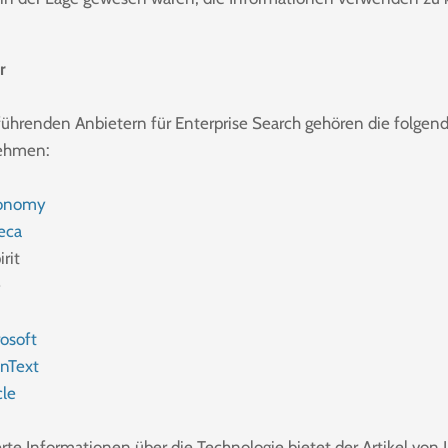
r
führenden Anbietern für Enterprise Search gehören die folgen
ehmen:
onomy
eca
irit
e
osoft
nText
cle
erte Informationen über die Technologie bietet der Artikel von 