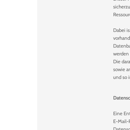
sicherz
Ressour
Dabei i
vorhand
Datenba
werden 
Die dar
sowie a
und so 
Datens
Eine En
E-Mail-
Datensc