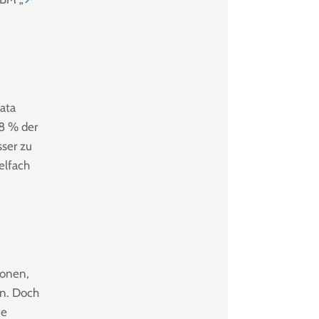
ata
38 % der
sser zu
elfach
ionen,
en. Doch
ne