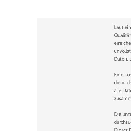
Laut ei
Qualitä
erreiche
unvolls
Daten, 
Eine Lös
die in d
alle Da
zusamm
Die unt
durchsu
Dieser P