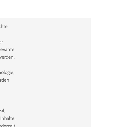
chte
er
elevante
werden.
nologie,
erden
al,
Inhalte.
ederzeit