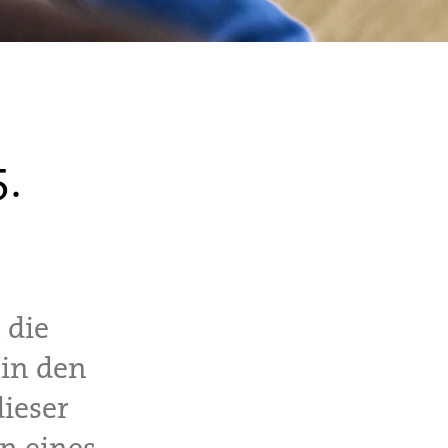
5.
 die
 in den
dieser