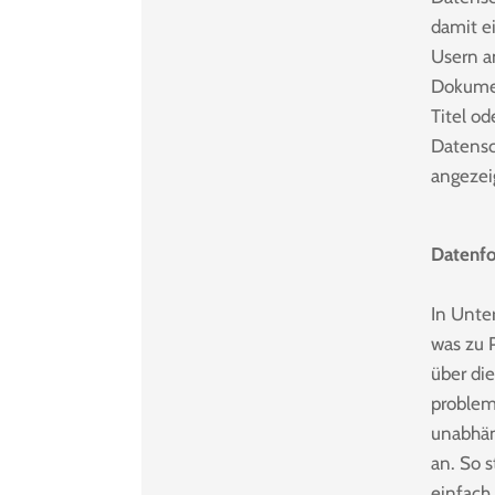
damit e
Usern a
Dokumen
Titel od
Datensc
angezei
Datenfo
In Unte
was zu 
über di
problem
unabhän
an. So 
einfach