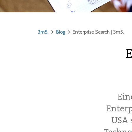
3m5.
Blog
Enterprise Search | 3m5.
E
Ein
Enterp
USA s