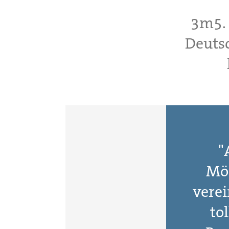
3m5. 
Deuts
"
Mög
vere
to