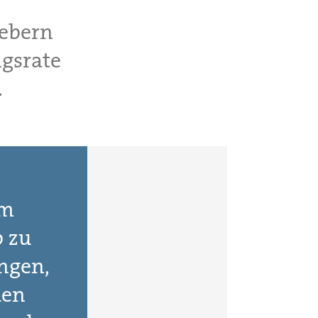
gebern
gsrate
.
em
b zu
ngen,
uen