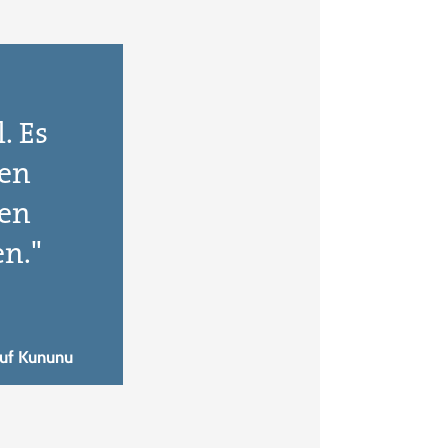
. Es
fen
ten
n."
uf Kununu