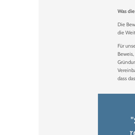
Was die
Die Bew
die Wei
Für uns
Beweis, 
Gründun
Vereinba
dass das
"
r