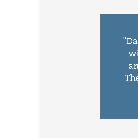
"Da
wi
an
Th