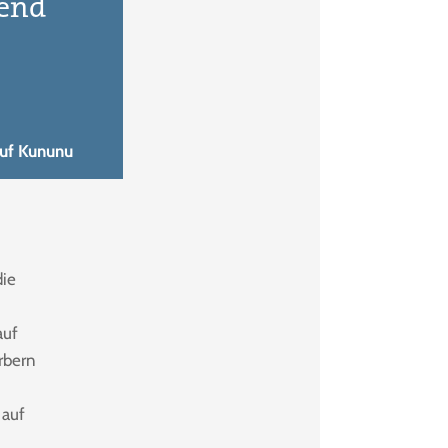
hend
uf Kununu
die
auf
rbern
 auf