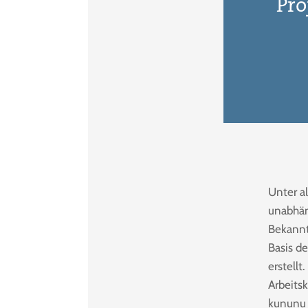
Pro
Unter a
unabhän
Bekannt
Basis d
erstell
Arbeits
kununu h