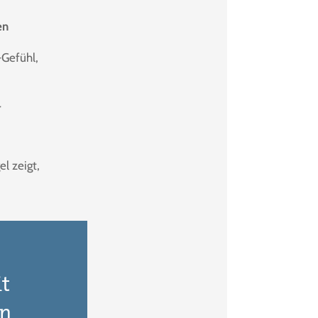
en
-Gefühl,
r
el zeigt,
it
en