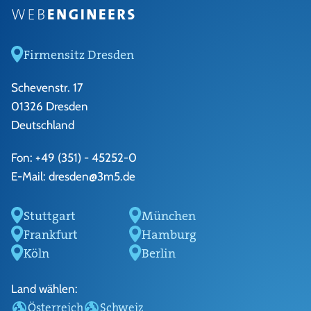
Firmensitz Dresden
Schevenstr. 17
01326 Dresden
Deutschland
Fon:
+49 (351) - 45252-0
E-Mail:
dresden@3m5.de
Stuttgart
München
Frankfurt
Hamburg
Köln
Berlin
Land wählen:
Österreich
Schweiz