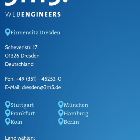
Firmensitz Dresden
Schevenstr. 17
01326 Dresden
Deutschland
Fon:
+49 (351) - 45252-0
E-Mail:
dresden@3m5.de
Stuttgart
München
Frankfurt
Hamburg
Köln
Berlin
Land wählen: