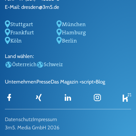
E-Mail:
dresden@3m5.de
Stuttgart
München
Frankfurt
Hamburg
Köln
Berlin
Land wählen:
Österreich
Schweiz
Unternehmen
Presse
Das Magazin <script>
Blog
Datenschutz
Impressum
3m5. Media GmbH 2026