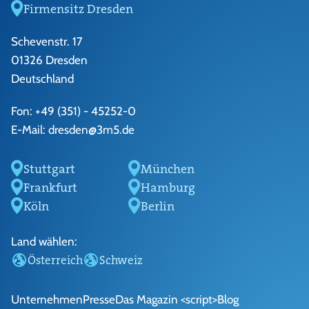
Firmensitz Dresden
Schevenstr. 17
01326 Dresden
Deutschland
Fon:
+49 (351) - 45252-0
E-Mail:
dresden@3m5.de
Stuttgart
München
Frankfurt
Hamburg
Köln
Berlin
Land wählen:
Österreich
Schweiz
Unternehmen
Presse
Das Magazin <script>
Blog